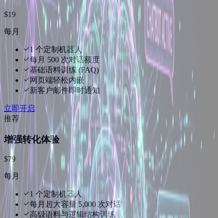
$19
每月
1 个定制机器人
每月 500 次对话额度
基础语料训练 (FAQ)
网页端轻松内嵌
新客户邮件即时通知
立即开启
推荐
增强转化体验
$79
每月
1 个定制机器人
每月超大容量 5,000 次对话
高级语料与逻辑结构训练