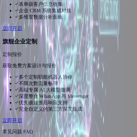
表单级客户信息收集
企业 CRM 系统集成对接
多维度数据分析面板
立即开启
旗舰企业定制
定制报价
获取免费方案设计与报价
多个定制职能机器人协作
不限次数流量畅聊
高端专属 AI 大模型微调
深度整合 WhatsApp 与 Messenger
优先极速售后响应支持
完全自定义的第三方深度集成
立即开启
常见问题 FAQ