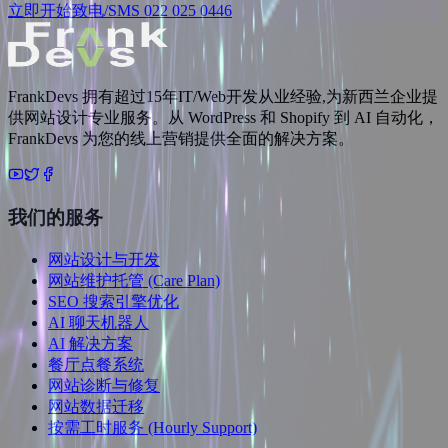
立即开始
致电/SMS 022 025 0446
FrankDevs 拥有超过15年IT/Web开发从业经验,为新西兰企业提
供网站设计专业服务。从 WordPress 和 Shopify 到 AI 自动化，
FrankDevs 为您的线上营销提供全面的解决方案。
我们的服务
网站设计与开发
网站维护托管 (Care Plan)
SEO 搜索引擎优化
AI 聊天机器人
AI 解决方案
餐厅点餐系统
网站诊断与修复
网站数据迁移
按需工时服务 (Hourly Support)