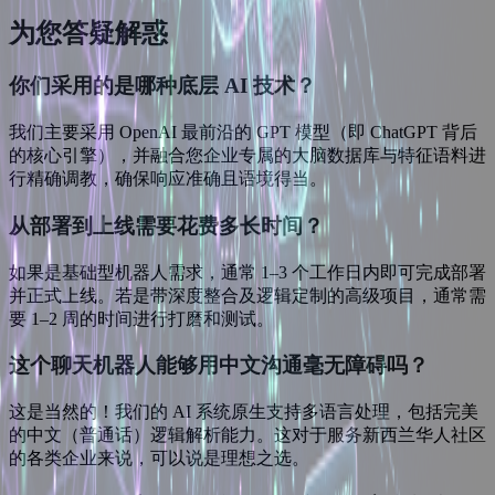
为您
答疑解惑
你们采用的是哪种底层 AI 技术？
我们主要采用 OpenAI 最前沿的 GPT 模型（即 ChatGPT 背后
的核心引擎），并融合您企业专属的大脑数据库与特征语料进
行精确调教，确保响应准确且语境得当。
从部署到上线需要花费多长时间？
如果是基础型机器人需求，通常 1–3 个工作日内即可完成部署
并正式上线。若是带深度整合及逻辑定制的高级项目，通常需
要 1–2 周的时间进行打磨和测试。
这个聊天机器人能够用中文沟通毫无障碍吗？
这是当然的！我们的 AI 系统原生支持多语言处理，包括完美
的中文（普通话）逻辑解析能力。这对于服务新西兰华人社区
的各类企业来说，可以说是理想之选。